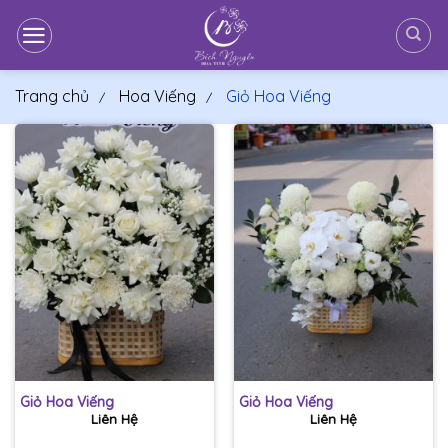
Bỏ
qua
nội
dung
Trang chủ
Hoa Viếng
Giỏ Hoa Viếng
Giỏ Hoa Viếng
Giỏ Hoa Viếng
Liên Hệ
Liên Hệ