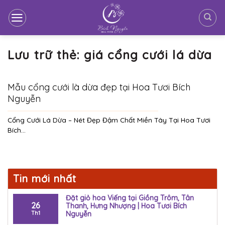
Bỏ
qua
nội
dung
Lưu trữ thẻ:
giá cổng cưới lá dừa
Mẫu cổng cưới là dừa đẹp tại Hoa Tươi Bích
Nguyễn
Cổng Cưới Lá Dừa – Nét Đẹp Đậm Chất Miền Tây Tại Hoa Tươi
Bích...
Tin mới nhất
Đặt giỏ hoa Viếng tại Giồng Trôm, Tân
26
Thanh, Hưng Nhượng | Hoa Tươi Bích
Th1
Nguyễn