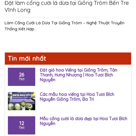
Đặt làm cổng cưới lá dừa tại Giồng Trôm Bến Tre
Vĩnh Long
Làm Cổng Cưới Lá Dừa Tại Giồng Trôm – Nghệ Thuật Truyền
Thống Kết Hợp...
Tin mới nhất
Đặt giỏ hoa Viếng tại Giồng Trôm, Tân
26
Thanh, Hưng Nhượng | Hoa Tươi Bích
Th1
Nguyễn
Các mẫu hoa viếng tại Hoa Tươi Bích
Nguyễn Giồng Trôm, Ba Tri
Mẫu cổng cưới là dừa đẹp tại Hoa Tươi Bích
12
Nguyễn
Th1