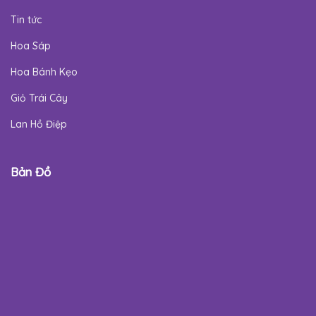
Tin tức
Hoa Sáp
Hoa Bánh Kẹo
Giỏ Trái Cây
Lan Hồ Điệp
Bản Đồ