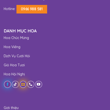
Hotline:
0966 988 581
DANH MỤC HOA
Hoa Chúc Mừng
Hoa Viếng
Dịch Vụ Cưới Hỏi
Giỏ Hoa Tươi
Hoa Hội Nghị
Giới thiệu