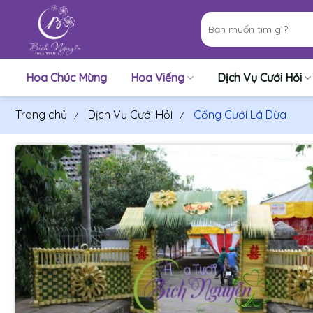
Bỏ
Tìm
qua
kiếm:
nội
dung
Hoa Chúc Mừng
Hoa Viếng
Dịch Vụ Cưới Hỏi
Trang chủ
Dịch Vụ Cưới Hỏi
Cổng Cưới Lá Dừa