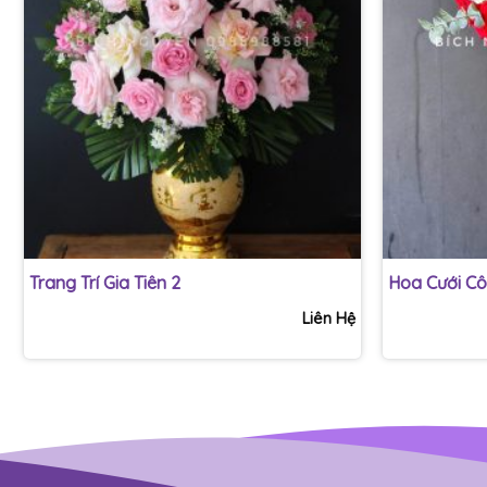
+
+
Trang Trí Gia Tiên 2
Hoa Cưới Cô
Liên Hệ