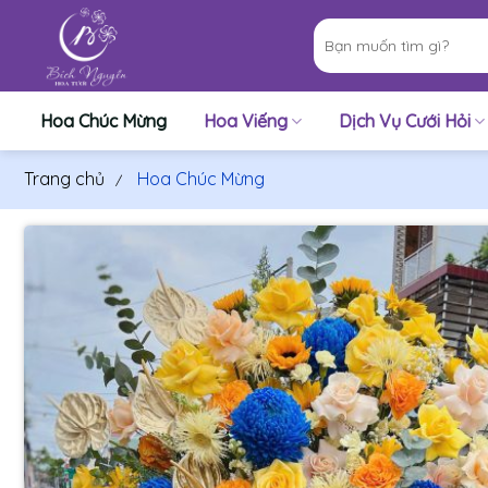
Bỏ
Tìm
qua
kiếm:
nội
dung
Hoa Chúc Mừng
Hoa Viếng
Dịch Vụ Cưới Hỏi
Trang chủ
Hoa Chúc Mừng