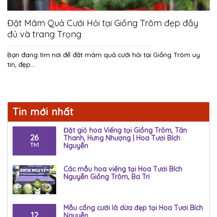
Đặt Mâm Quả Cưới Hỏi tại Giồng Trôm đẹp đầy
đủ và trang Trọng
Bạn đang tìm nơi để đặt mâm quả cưới hỏi tại Giồng Trôm uy
tín, đẹp...
Tin mới nhất
Đặt giỏ hoa Viếng tại Giồng Trôm, Tân
26
Thanh, Hưng Nhượng | Hoa Tươi Bích
Th1
Nguyễn
Các mẫu hoa viếng tại Hoa Tươi Bích
Nguyễn Giồng Trôm, Ba Tri
Mẫu cổng cưới là dừa đẹp tại Hoa Tươi Bích
12
Nguyễn