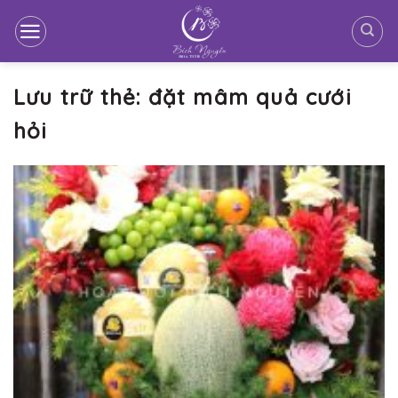
Bỏ
qua
nội
dung
Lưu trữ thẻ:
đặt mâm quả cưới
hỏi