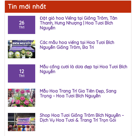
Tin mới nhất
Đặt giỏ hoa Viếng tại Giồng Trôm, Tân
26
Thanh, Hưng Nhượng | Hoa Tươi Bích
Th1
Nguyễn
Các mẫu hoa viếng tại Hoa Tươi Bích
Nguyễn Giồng Trôm, Ba Tri
Mẫu cổng cưới là dừa đẹp tại Hoa Tươi Bích
12
Nguyễn
Th1
Mẫu Hoa Trang Trí Gia Tiên Đẹp, Sang
Trọng – Hoa Tươi Bích Nguyễn
Shop Hoa Tươi Giồng Trôm Bích Nguyễn –
Dịch Vụ Hoa Tươi & Trang Trí Trọn Gói