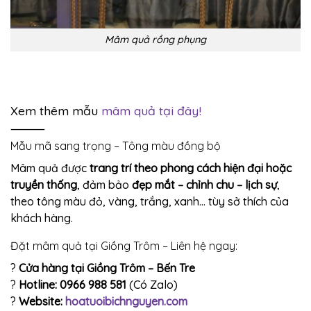
Mâm quả rồng phụng
Xem thêm mẫu
mâm quả
tại đây!
⸻
Mẫu mã sang trọng – Tông màu đồng bộ
Mâm quả được
trang trí theo phong cách hiện đại hoặc
truyền thống
, đảm bảo
đẹp mắt – chỉnh chu – lịch sự
,
theo tông màu đỏ, vàng, trắng, xanh… tùy sở thích của
khách hàng.
Đặt mâm quả tại Giồng Trôm – Liên hệ ngay:
?
Cửa hàng tại Giồng Trôm – Bến Tre
?
Hotline: 0966 988 581
(Có Zalo)
?
Website:
hoatuoibichnguyen.com