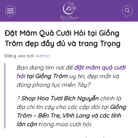
Bỏ
qua
nội
dung
Đặt Mâm Quả Cưới Hỏi tại Giồng
Trôm đẹp đầy đủ và trang Trọng
Đăng vào
bởi
Admin
Bạn đang tìm nơi để
đặt mâm quả cưới
hỏi
tại Giồng Trôm
uy tín, đẹp mắt và
đúng phong tục miền Tây?
?
Shop Hoa Tươi Bích Nguyễn
chính là
địa chỉ tin cậy cho các cặp đôi tại
Giồng
Trôm – Bến Tre, Vĩnh Long và các tỉnh
lân cận
trong mùa cưới hỏi.