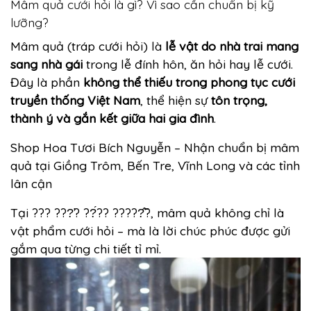
Mâm quả cưới hỏi là gì? Vì sao cần chuẩn bị kỹ
lưỡng?
Mâm quả (tráp cưới hỏi) là
lễ vật do nhà trai mang
sang nhà gái
trong lễ đính hôn, ăn hỏi hay lễ cưới.
Đây là phần
không thể thiếu trong phong tục cưới
truyền thống Việt Nam
, thể hiện sự
tôn trọng,
thành ý và gắn kết giữa hai gia đình
.
Shop Hoa Tươi Bích Nguyễn – Nhận chuẩn bị mâm
quả tại Giồng Trôm, Bến Tre, Vĩnh Long và các tỉnh
lân cận
Tại ??? ???̛? ??́?? ?????̂̃?, mâm quả không chỉ là
vật phẩm cưới hỏi – mà là lời chúc phúc được gửi
gắm qua từng chi tiết tỉ mỉ.