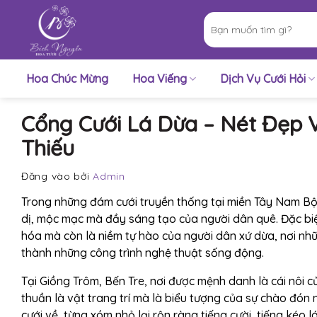
Bỏ
Tìm
qua
kiếm:
nội
dung
Hoa Chúc Mừng
Hoa Viếng
Dịch Vụ Cưới Hỏi
Cổng Cưới Lá Dừa – Nét Đẹp 
Thiếu
Đăng vào
bởi
Admin
Trong những đám cưới truyền thống tại miền Tây Nam Bộ, 
dị, mộc mạc mà đầy sáng tạo của người dân quê. Đặc bi
hóa mà còn là niềm tự hào của người dân xứ dừa, nơi nh
thành những công trình nghệ thuật sống động.
Tại Giồng Trôm, Bến Tre, nơi được mệnh danh là cái nôi 
thuần là vật trang trí mà là biểu tượng của sự chào đón
cưới về, từng xóm nhỏ lại rộn ràng tiếng cười, tiếng kéo 