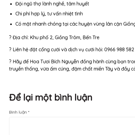
Đội ngũ thợ lành nghề, tâm huyết
Chi phí hợp lý, tư vấn nhiệt tình
Có mặt nhanh chóng tại các huyện vùng lân cận Giồn
? Địa chỉ: Khu phố 2, Giồng Trôm, Bến Tre
? Liên hệ đặt cổng cưới và dịch vụ cưới hỏi: 0966 988 582
? Hãy để Hoa Tươi Bích Nguyễn đồng hành cùng bạn tro
truyền thống, vừa ấm cúng, đậm chất miền Tây và đầy c
Để lại một bình luận
Bình luận
*