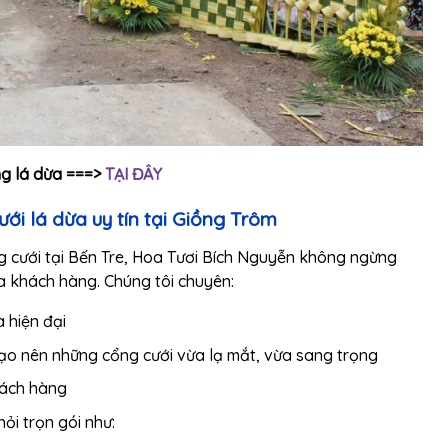
g lá dừa ===>
TẠI ĐÂY
ới lá dừa uy tín tại Giồng Trôm
ng cưới tại Bến Tre, Hoa Tươi Bích Nguyễn không ngừng
a khách hàng. Chúng tôi chuyên:
 hiện đại
tạo nên những cổng cưới vừa lạ mắt, vừa sang trọng
hách hàng
ỏi trọn gói như: