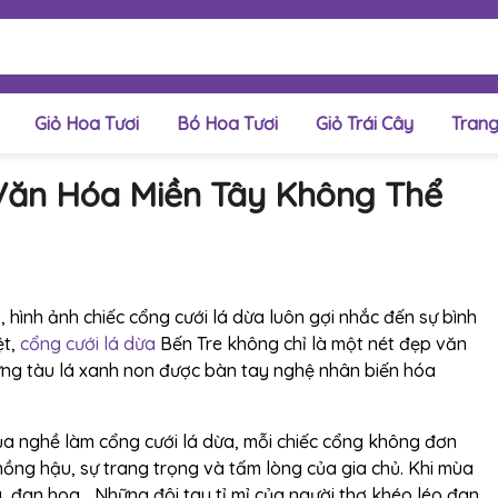
Giỏ Hoa Tươi
Bó Hoa Tươi
Giỏ Trái Cây
Trang
Văn Hóa Miền Tây Không Thể
hình ảnh chiếc cổng cưới lá dừa luôn gợi nhắc đến sự bình
ệt,
cổng cưới lá dừa
Bến Tre không chỉ là một nét đẹp văn
ững tàu lá xanh non được bàn tay nghệ nhân biến hóa
của nghề làm cổng cưới lá dừa, mỗi chiếc cổng không đơn
 nồng hậu, sự trang trọng và tấm lòng của gia chủ. Khi mùa
lá, đan hoa… Những đôi tay tỉ mỉ của người thợ khéo léo đan