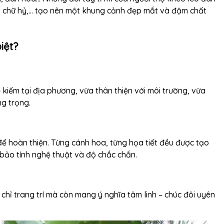
en, chữ hỷ,… tạo nên một khung cảnh đẹp mắt và đậm chất
iệt?
 kiếm tại địa phương, vừa thân thiện với môi trường, vừa
g trọng.
để hoàn thiện. Từng cánh hoa, từng họa tiết đều được tạo
 bảo tính nghệ thuật và độ chắc chắn.
chỉ trang trí mà còn mang ý nghĩa tâm linh – chúc đôi uyên