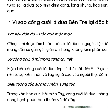
từng sợi lá dừa, tạo hình chim công, long phụng, hoa s
quê.
Vì sao cổng cưới lá dừa Bến Tre lại đặc b
Vật liệu dân dã – Hồn quê mộc mạc
Cổng cưới được làm hoàn toàn từ lá dừa – nguyên liệu dễ
mang đến sự gần gũi, giản dị nhưng không kém phần san
Sự công phu, tỉ mỉ trong từng chi tiết
Một chiếc cổng cưới lá dừa đẹp có thể mất đến 5 – 7 giờ 
nên từ sự kiên nhẫn và tay nghề cao của người thợ, đảm
Biểu tượng của sự may mắn, sung túc
Trong văn hóa cưới hỏi miền Tây, cổng cưới lá dừa không 
ương hạnh phúc, hòa thuận và đủ đầy.