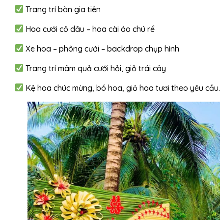
Trang trí bàn gia tiên
Hoa cưới cô dâu – hoa cài áo chú rể
Xe hoa – phông cưới – backdrop chụp hình
Trang trí mâm quả cưới hỏi, giỏ trái cây
Kệ hoa chúc mừng, bó hoa, giỏ hoa tươi theo yêu cầu