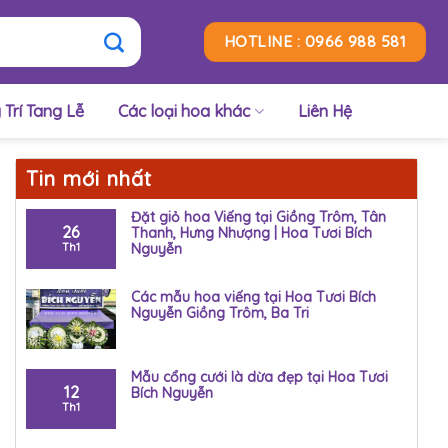
HOTLINE : 0966 988 581
 Trí Tang Lễ
Các loại hoa khác
Liên Hệ
Tin mới nhất
Đặt giỏ hoa Viếng tại Giồng Trôm, Tân
26
Thanh, Hưng Nhượng | Hoa Tươi Bích
Th1
Nguyễn
Các mẫu hoa viếng tại Hoa Tươi Bích
Nguyễn Giồng Trôm, Ba Tri
Mẫu cổng cưới là dừa đẹp tại Hoa Tươi
12
Bích Nguyễn
Th1