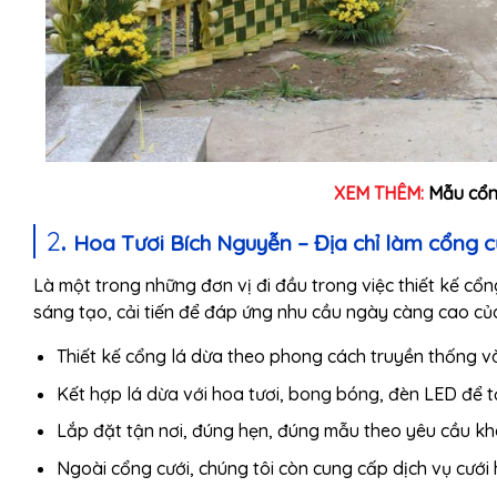
XEM THÊM:
Mẫu cổn
2
.
Hoa Tươi Bích Nguyễn – Địa chỉ làm cổng cư
Là một trong những đơn vị đi đầu trong việc thiết kế cổ
sáng tạo, cải tiến để đáp ứng nhu cầu ngày càng cao củ
Thiết kế cổng lá dừa theo phong cách truyền thống và
Kết hợp lá dừa với hoa tươi, bong bóng, đèn LED để 
Lắp đặt tận nơi, đúng hẹn, đúng mẫu theo yêu cầu k
Ngoài cổng cưới, chúng tôi còn cung cấp dịch vụ cưới h