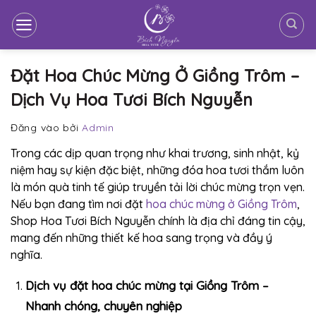
Bỏ
qua
nội
dung
Đặt Hoa Chúc Mừng Ở Giồng Trôm –
Dịch Vụ Hoa Tươi Bích Nguyễn
Đăng vào
bởi
Admin
Trong các dịp quan trọng như khai trương, sinh nhật, kỷ
niệm hay sự kiện đặc biệt, những đóa hoa tươi thắm luôn
là món quà tinh tế giúp truyền tải lời chúc mừng trọn vẹn.
Nếu bạn đang tìm nơi đặt
hoa chúc mừng ở Giồng Trôm
,
Shop Hoa Tươi Bích Nguyễn chính là địa chỉ đáng tin cậy,
mang đến những thiết kế hoa sang trọng và đầy ý
nghĩa.
Dịch vụ đặt hoa chúc mừng tại Giồng Trôm –
Nhanh chóng, chuyên nghiệp