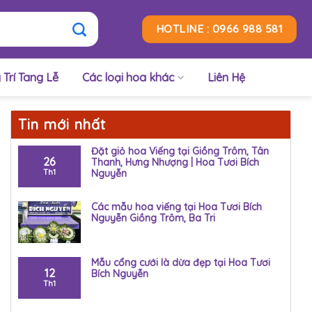
HOTLINE : 0966 988 581
 Trí Tang Lễ
Các loại hoa khác
Liên Hệ
Tin mới nhất
Đặt giỏ hoa Viếng tại Giồng Trôm, Tân
26
Thanh, Hưng Nhượng | Hoa Tươi Bích
Th1
Nguyễn
Các mẫu hoa viếng tại Hoa Tươi Bích
Nguyễn Giồng Trôm, Ba Tri
Mẫu cổng cưới là dừa đẹp tại Hoa Tươi
12
Bích Nguyễn
Th1