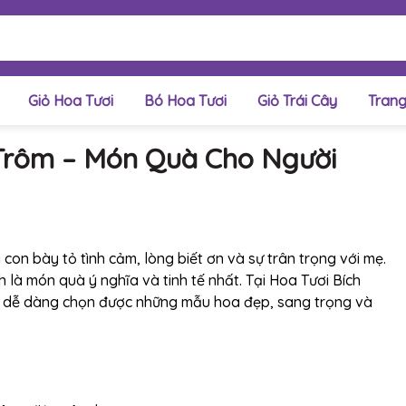
Giỏ Hoa Tươi
Bó Hoa Tươi
Giỏ Trái Cây
Trang
Trôm – Món Quà Cho Người
on bày tỏ tình cảm, lòng biết ơn và sự trân trọng với mẹ.
h là món quà ý nghĩa và tinh tế nhất. Tại Hoa Tươi Bích
ẽ dễ dàng chọn được những mẫu hoa đẹp, sang trọng và