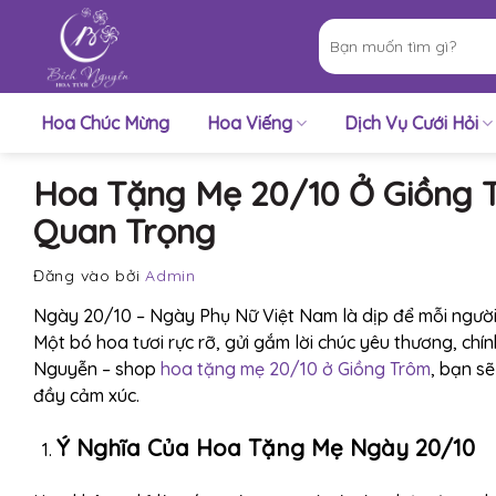
Bỏ
Tìm
qua
kiếm:
nội
dung
Hoa Chúc Mừng
Hoa Viếng
Dịch Vụ Cưới Hỏi
Hoa Tặng Mẹ 20/10 Ở Giồng 
Quan Trọng
Đăng vào
bởi
Admin
Ngày 20/10 – Ngày Phụ Nữ Việt Nam là dịp để mỗi người c
Một bó hoa tươi rực rỡ, gửi gắm lời chúc yêu thương, chín
Nguyễn – shop
hoa tặng mẹ 20/10 ở Giồng Trôm
, bạn s
đầy cảm xúc.
Ý Nghĩa Của Hoa Tặng Mẹ Ngày 20/10