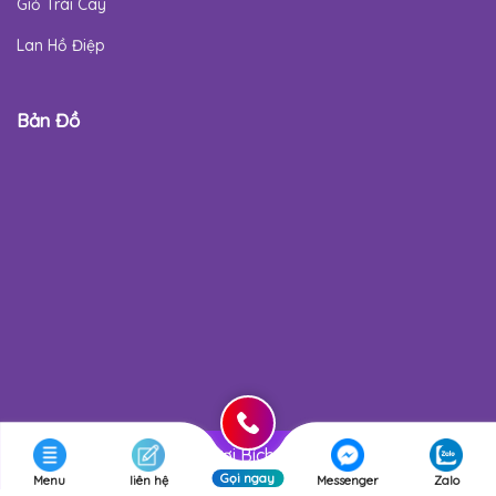
Giỏ Trái Cây
Lan Hồ Điệp
Bản Đồ
Copyright 2026 © Hoa tươi Bích Nguyễn. Design by
Long
Gọi ngay
Phu Solutions
Menu
liên hệ
Messenger
Zalo