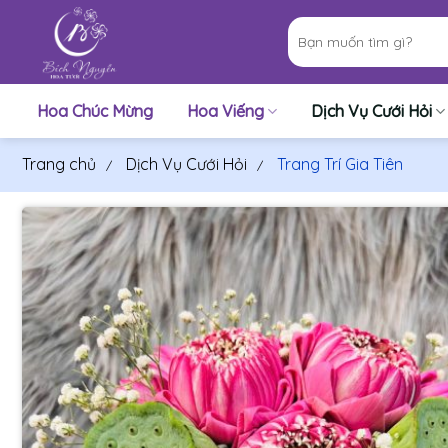
Bỏ
Tìm
qua
kiếm:
nội
dung
Hoa Chúc Mừng
Hoa Viếng
Dịch Vụ Cưới Hỏi
Trang chủ
Dịch Vụ Cưới Hỏi
Trang Trí Gia Tiên