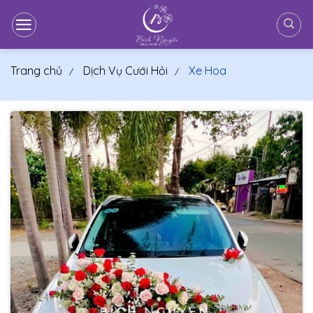
Bỏ
qua
nội
dung
Trang chủ
Dịch Vụ Cưới Hỏi
Xe Hoa