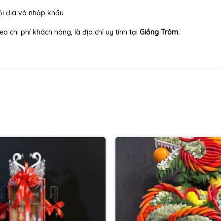
ội địa và nhập khẩu
o chi phí khách hàng, là địa chỉ uy tính tại
Giồng Trôm.