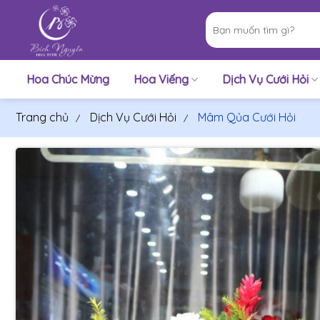
Bỏ
Tìm
qua
kiếm:
nội
dung
Hoa Chúc Mừng
Hoa Viếng
Dịch Vụ Cưới Hỏi
Trang chủ
Dịch Vụ Cưới Hỏi
Mâm Qủa Cưới Hỏi