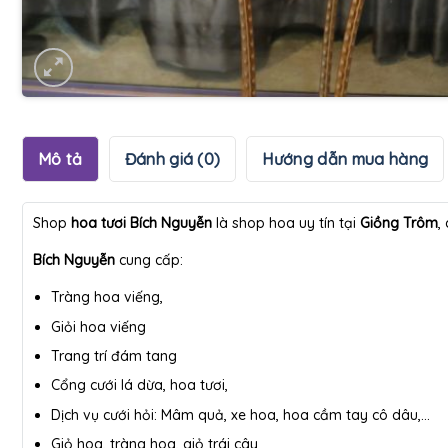
Mô tả
Đánh giá (0)
Hướng dẫn mua hàng
Shop
hoa tươi Bích Nguyễn
là shop hoa uy tín tại
Giồng Trôm
,
Bích Nguyễn
cung cấp:
Tràng hoa viếng,
Giỏi hoa viếng
Trang trí đám tang
Cổng cưới lá dừa, hoa tươi,
Dịch vụ cưới hỏi: Mâm quả, xe hoa, hoa cầm tay cô dâu,…
Giỏ hoa, tràng hoa, giỏ trái cây