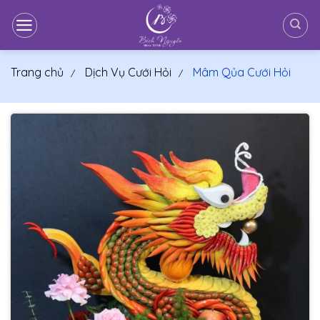
Bỏ
qua
nội
dung
Trang chủ
Dịch Vụ Cưới Hỏi
Mâm Qủa Cưới Hỏi