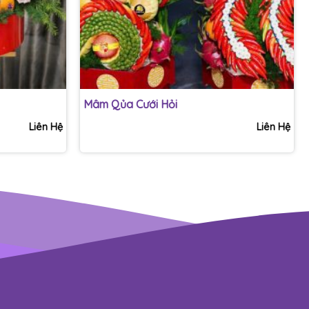
+
Mâm Qủa Cưới Hỏi
Liên Hệ
Liên Hệ