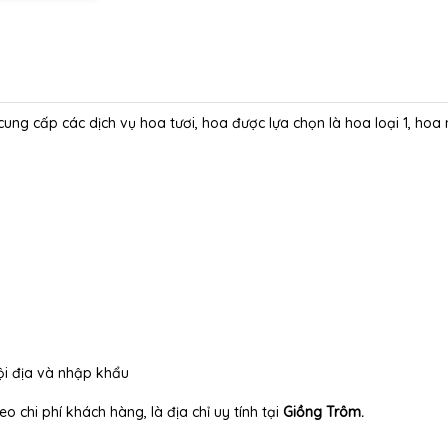
 cung cấp các dịch vụ hoa tươi, hoa được lựa chọn là hoa loại 1, ho
ội địa và nhập khẩu
o chi phí khách hàng, là địa chỉ uy tính tại
Giồng Trôm.