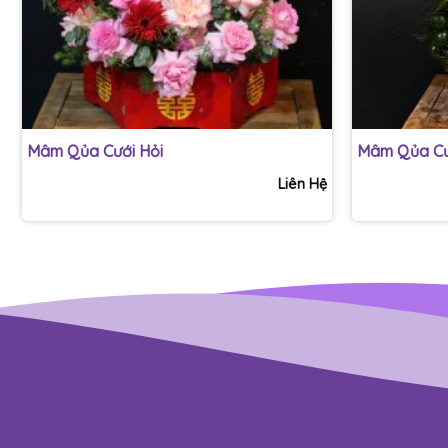
+
+
Mâm Qủa Cưới Hỏi
Mâm Qủa Cư
Liên Hệ