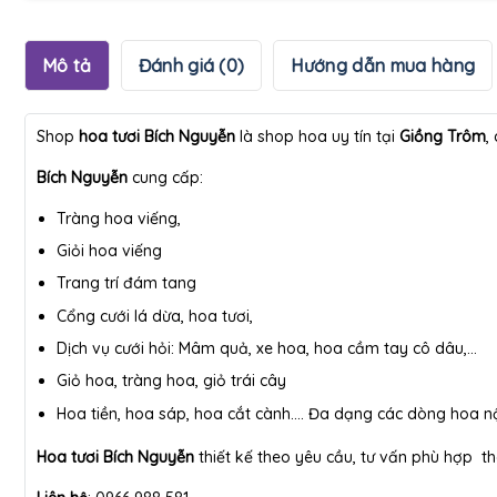
Mô tả
Đánh giá (0)
Hướng dẫn mua hàng
Shop
hoa tươi Bích Nguyễn
là shop hoa uy tín tại
Giồng Trôm
,
Bích Nguyễn
cung cấp:
Tràng hoa viếng,
Giỏi hoa viếng
Trang trí đám tang
Cổng cưới lá dừa, hoa tươi,
Dịch vụ cưới hỏi: Mâm quả, xe hoa, hoa cầm tay cô dâu,…
Giỏ hoa, tràng hoa, giỏ trái cây
Hoa tiền, hoa sáp, hoa cắt cành…. Đa dạng các dòng hoa n
Hoa tươi Bích Nguyễn
thiết kế theo yêu cầu, tư vấn phù hợp the