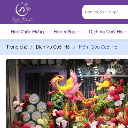
Bỏ
Tìm
qua
kiếm:
nội
dung
Hoa Chúc Mừng
Hoa Viếng
Dịch Vụ Cưới Hỏi
Trang chủ
Dịch Vụ Cưới Hỏi
Mâm Qủa Cưới Hỏi