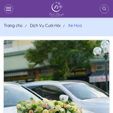
Bỏ
qua
nội
dung
Trang chủ
Dịch Vụ Cưới Hỏi
Xe Hoa