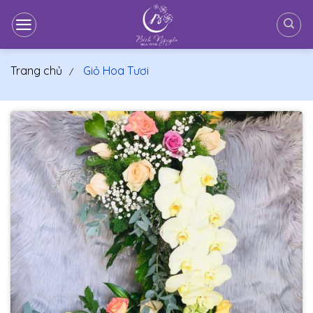
Bỏ
qua
nội
dung
Trang chủ
Giỏ Hoa Tươi